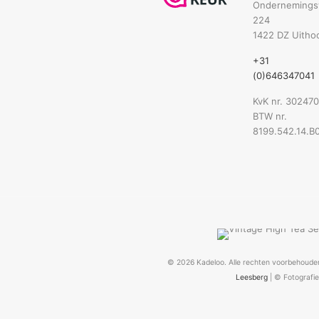
Onderneming
224
1422 DZ Uitho
+31
(0)646347041
KvK nr. 30247
BTW nr.
8199.542.14.B
©
2026 Kadeloo. Alle rechten voorbehoude
Leesberg
| © Fotografi