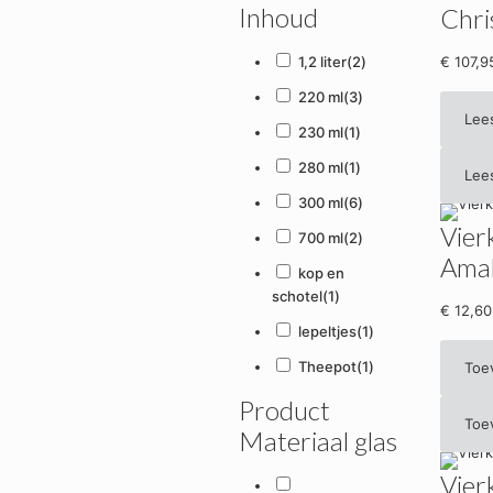
Inhoud
Chri
1,2 liter
(2)
€
107,9
220 ml
(3)
Lee
230 ml
(1)
280 ml
(1)
Lee
300 ml
(6)
Vier
700 ml
(2)
Ama
kop en
schotel
(1)
€
12,60
lepeltjes
(1)
Theepot
(1)
Toe
Product
Toe
Materiaal glas
Vier