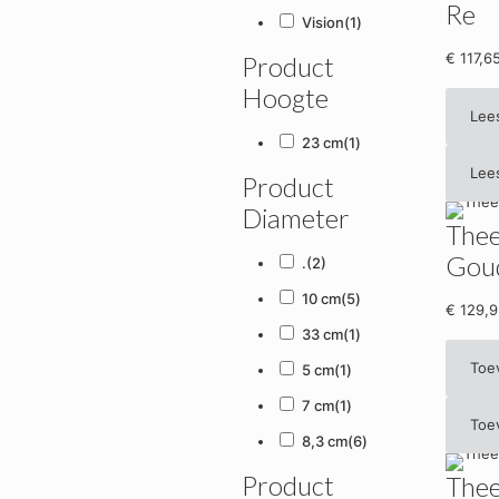
Re
Vision
(1)
€
117,6
Product
Hoogte
Lee
23 cm
(1)
Lee
Product
Diameter
Thee
Goud
.
(2)
10 cm
(5)
€
129,9
33 cm
(1)
Toe
5 cm
(1)
7 cm
(1)
Toe
8,3 cm
(6)
Product
Thee