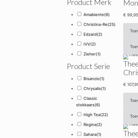
Product Merk
Mono
Amabiente
(6)
€
99,9
Christina-Re
(25)
Toe
Edzard
(2)
IVV
(2)
Toe
Zieher
(1)
Thee
Product Serie
Chri
Bisanzio
(1)
€
107,9
Chrysalis
(1)
Classic
Toe
stokkaars
(6)
High Tea
(22)
Toe
Regina
(2)
Thee
Sahara
(1)