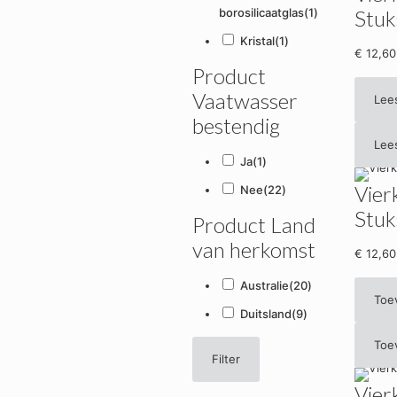
borosilicaatglas
(1)
Stuk
Kristal
(1)
€
12,60
Product
Vaatwasser
Lee
bestendig
Lee
Ja
(1)
Vier
Nee
(22)
Stuk
Product Land
van herkomst
€
12,60
Australie
(20)
Toe
Duitsland
(9)
Toe
Filter
Vier