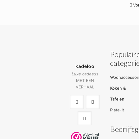
Vo
Populair
categori
kadeloo
Luxe cadeaus
Woonaccessoi
MET EEN
VERHAAL
Koken &
Tafelen
Plate-It
Bedrijfs