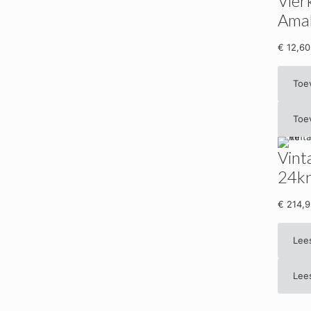
Vier
Ama
€
12,60
Toe
Toe
Vint
24kr
€
214,9
Lee
Lee